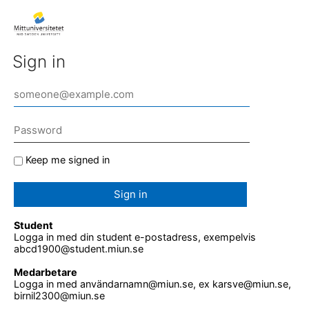
Sign in
Keep me signed in
Sign in
Student
Logga in med din student e-postadress, exempelvis
abcd1900@student.miun.se
Medarbetare
Logga in med användarnamn@miun.se, ex karsve@miun.se,
birnil2300@miun.se