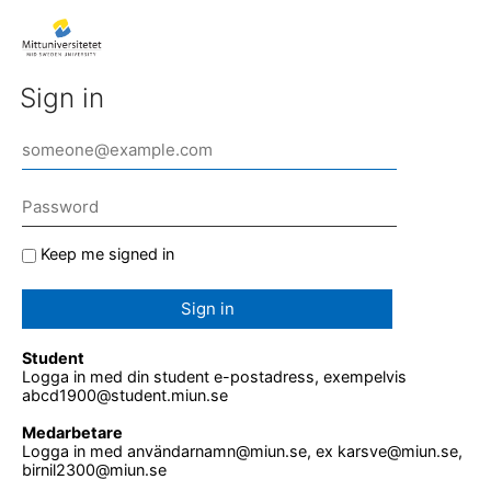
Sign in
Keep me signed in
Sign in
Student
Logga in med din student e-postadress, exempelvis
abcd1900@student.miun.se
Medarbetare
Logga in med användarnamn@miun.se, ex karsve@miun.se,
birnil2300@miun.se