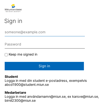
Sign in
Keep me signed in
Sign in
Student
Logga in med din student e-postadress, exempelvis
abcd1900@student.miun.se
Medarbetare
Logga in med användarnamn@miun.se, ex karsve@miun.se,
birnil2300@miun.se