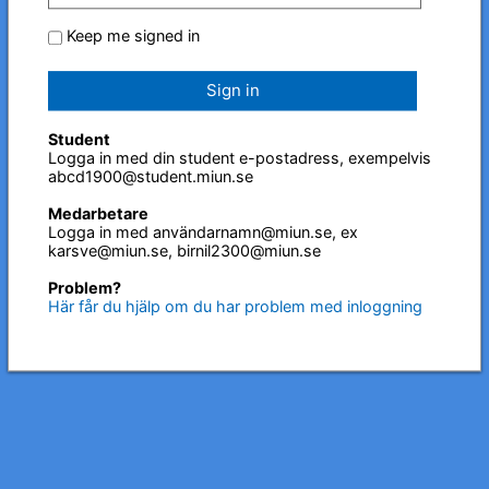
Keep me signed in
Sign in
Student
Logga in med din student e-postadress, exempelvis
abcd1900@student.miun.se
Medarbetare
Logga in med användarnamn@miun.se, ex
karsve@miun.se, birnil2300@miun.se
Problem?
Här får du hjälp om du har problem med inloggning