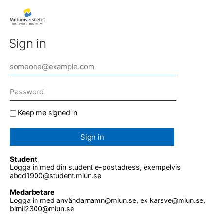
Sign in
Keep me signed in
Sign in
Student
Logga in med din student e-postadress, exempelvis
abcd1900@student.miun.se
Medarbetare
Logga in med användarnamn@miun.se, ex karsve@miun.se,
birnil2300@miun.se