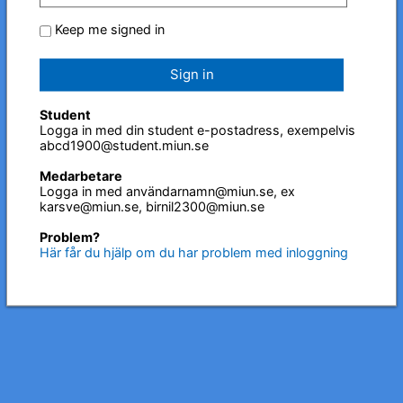
Keep me signed in
Sign in
Student
Logga in med din student e-postadress, exempelvis
abcd1900@student.miun.se
Medarbetare
Logga in med användarnamn@miun.se, ex
karsve@miun.se, birnil2300@miun.se
Problem?
Här får du hjälp om du har problem med inloggning