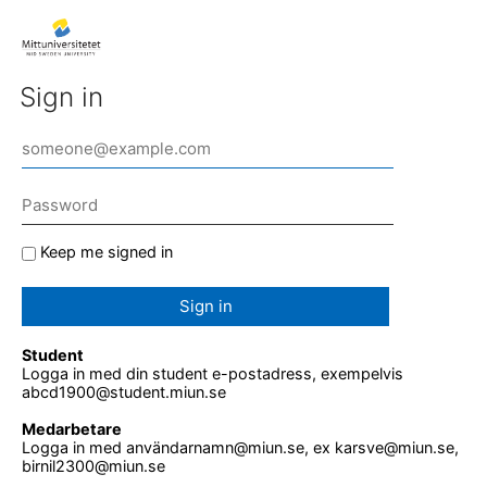
Sign in
Keep me signed in
Sign in
Student
Logga in med din student e-postadress, exempelvis
abcd1900@student.miun.se
Medarbetare
Logga in med användarnamn@miun.se, ex karsve@miun.se,
birnil2300@miun.se